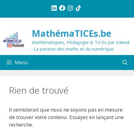
Aller
LinkedIn
Facebook
Instagram
TikTok
au
contenu
MathémaTICEs.be
Mathématiques, Pédagogie & TICEs par Kaleidi
: La passion des maths et du numérique.
Menu
Rien de trouvé
Il semblerait que nous ne soyons pas en mesure
de trouver votre contenu. Essayez en lançant une
recherche.