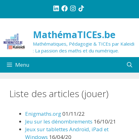
Aller
LinkedIn
Facebook
Instagram
TikTok
au
contenu
MathémaTICEs.be
Mathématiques, Pédagogie & TICEs par Kaleidi
: La passion des maths et du numérique.
Menu
Liste des articles (jouer)
Enigmaths.org
01/11/22
Jeu sur les dénombrements
16/10/21
Jeux sur tablettes Androïd, iPad et
Windows
16/04/20