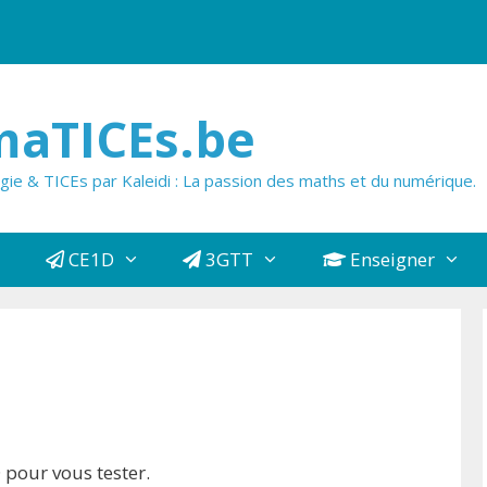
aTICEs.be
e & TICEs par Kaleidi : La passion des maths et du numérique.
CE1D
3GTT
Enseigner
 pour vous tester.