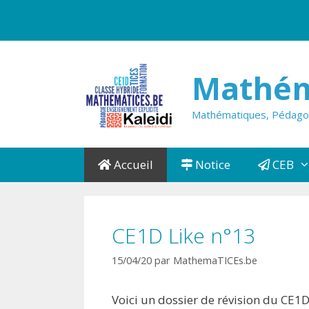
Aller
au
contenu
Mathém
Mathématiques, Pédagogi
Accueil
Notice
CEB
CE1D Like n°13
15/04/20
par
MathemaTICEs.be
Voici un dossier de révision du CE1D