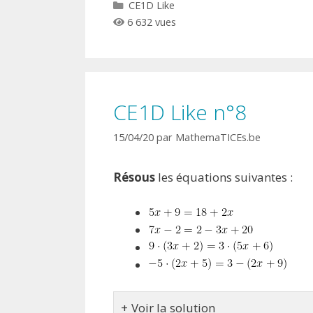
Catégories
CE1D Like
6 632 vues
CE1D Like n°8
15/04/20
par
MathemaTICEs.be
Résous
les équations suivantes :
Voir la solution