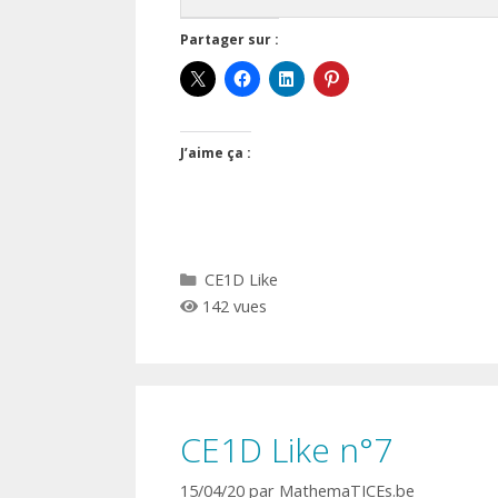
Partager sur :
J’aime ça :
Catégories
CE1D Like
142 vues
CE1D Like n°7
15/04/20
par
MathemaTICEs.be