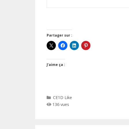
Partager sur :
J’aime ça :
Catégories
CE1D Like
136 vues