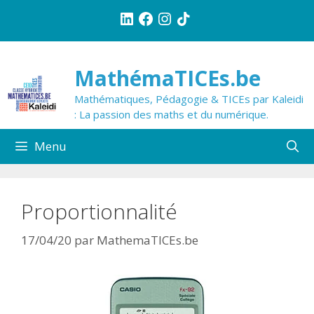
Aller
LinkedIn
Facebook
Instagram
TikTok
au
contenu
MathémaTICEs.be
Mathématiques, Pédagogie & TICEs par Kaleidi
: La passion des maths et du numérique.
Menu
Proportionnalité
17/04/20
par
MathemaTICEs.be