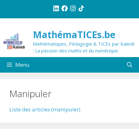
Aller
LinkedIn
Facebook
Instagram
TikTok
au
contenu
MathémaTICEs.be
Mathématiques, Pédagogie & TICEs par Kaleidi
: La passion des maths et du numérique.
Menu
Manipuler
Liste des articles (manipuler)