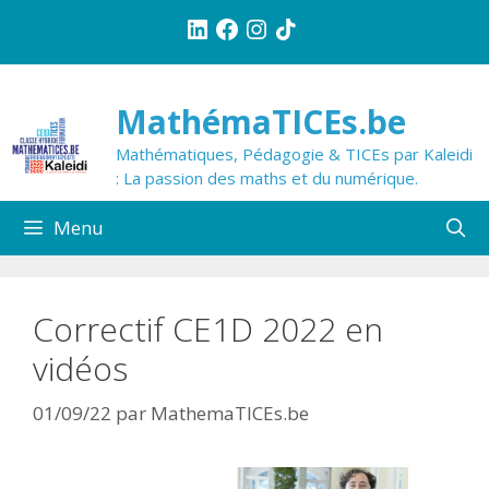
Aller
LinkedIn
Facebook
Instagram
TikTok
au
contenu
MathémaTICEs.be
Mathématiques, Pédagogie & TICEs par Kaleidi
: La passion des maths et du numérique.
Menu
Correctif CE1D 2022 en
vidéos
01/09/22
par
MathemaTICEs.be