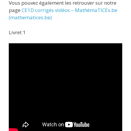
Vous pouvez également les retrouver sur notre
page
CE1D corrigés vidéos – MathémaTICEs.be
(mathematices.be)
Livret 1