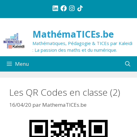
Aller
LinkedIn
Facebook
Instagram
TikTok
au
contenu
MathémaTICEs.be
Mathématiques, Pédagogie & TICEs par Kaleidi
: La passion des maths et du numérique.
Menu
Les QR Codes en classe (2)
16/04/20
par
MathemaTICEs.be