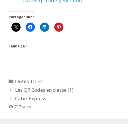
ls/free-qr-code-generator/
Partager sur :
J’aime ça :
Catégories
Outils TICEs
Les QR Codes en classe (1)
Cabri Express
717 vues