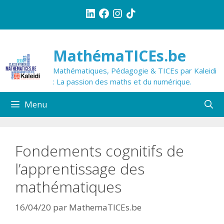
Aller
LinkedIn
Facebook
Instagram
TikTok
au
contenu
MathémaTICEs.be
Mathématiques, Pédagogie & TICEs par Kaleidi
: La passion des maths et du numérique.
Menu
Fondements cognitifs de
l’apprentissage des
mathématiques
16/04/20
par
MathemaTICEs.be