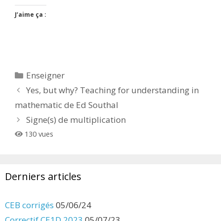
J’aime ça :
Catégories
Enseigner
Yes, but why? Teaching for understanding in
mathematic de Ed Southal
Signe(s) de multiplication
130 vues
Derniers articles
CEB corrigés
05/06/24
Correctif CE1D 2023
05/07/23