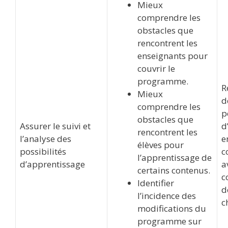
Mieux
comprendre les
obstacles que
rencontrent les
enseignants pour
couvrir le
programme.
R
Mieux
d
comprendre les
p
obstacles que
Assurer le suivi et
d
rencontrent les
l’analyse des
e
élèves pour
possibilités
c
l’apprentissage de
d’apprentissage
a
certains contenus.
c
Identifier
d
l’incidence des
c
modifications du
programme sur