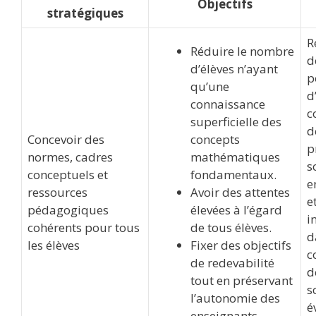
Objectifs
stratégiques
R
Réduire le nombre
d
d’élèves n’ayant
p
qu’une
d
connaissance
c
superficielle des
d
Concevoir des
concepts
p
normes, cadres
mathématiques
s
conceptuels et
fondamentaux.
e
ressources
Avoir des attentes
e
pédagogiques
élevées à l’égard
i
cohérents pour tous
de tous élèves.
d
les élèves
Fixer des objectifs
c
de redevabilité
d
tout en préservant
s
l’autonomie des
é
enseignants.