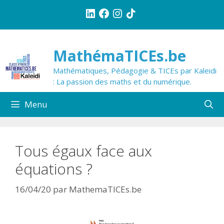
Aller
LinkedIn
Facebook
Instagram
TikTok
au
contenu
MathémaTICEs.be
Mathématiques, Pédagogie & TICEs par Kaleidi
: La passion des maths et du numérique.
Menu
Tous égaux face aux
équations ?
16/04/20
par
MathemaTICEs.be