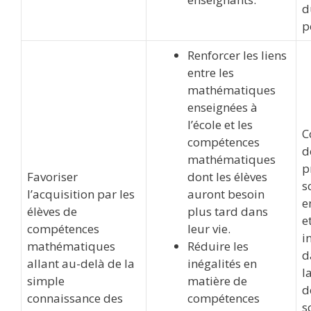
d
p
Renforcer les liens
entre les
mathématiques
enseignées à
l’école et les
C
compétences
d
mathématiques
p
Favoriser
dont les élèves
s
l’acquisition par les
auront besoin
e
élèves de
plus tard dans
e
compétences
leur vie.
i
mathématiques
Réduire les
d
allant au-delà de la
inégalités en
l
simple
matière de
d
connaissance des
compétences
s