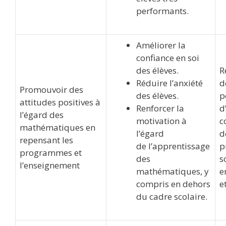
performants.
Améliorer la
confiance en soi
des élèves.
R
Réduire l’anxiété
d
Promouvoir des
des élèves.
p
attitudes positives à
Renforcer la
d
l’égard des
motivation à
c
mathématiques en
l’égard
d
repensant les
de l’apprentissage
p
programmes et
des
s
l’enseignement
mathématiques, y
e
compris en dehors
e
du cadre scolaire.