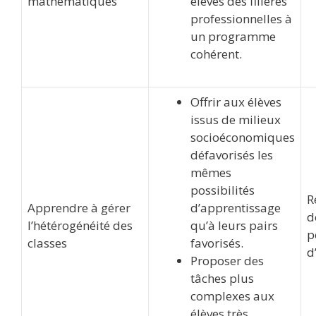
mathématiques
élèves des filières
professionnelles à
un programme
cohérent.
Offrir aux élèves
issus de milieux
socioéconomiques
défavorisés les
mêmes
possibilités
R
Apprendre à gérer
d’apprentissage
d
l’hétérogénéité des
qu’à leurs pairs
p
classes
favorisés.
d
Proposer des
tâches plus
complexes aux
élèves très